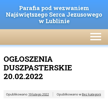
Skip
to
Parafia pod wezwaniem
content
Najświętszego Serca Jezusowego
w Lublinie
OGŁOSZENIA
DUSZPASTERSKIE
20.02.2022
Opublikowano
19 lutego 2022
Opublikowano w
Bez kategorii